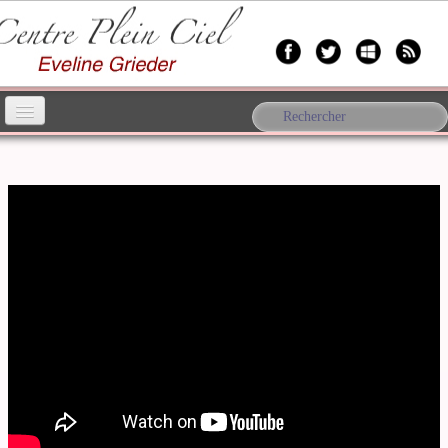
Accueil
Yoga
▼
Anthropologie
▼
A propos d'Eveline
▼
Bien-être
Forum
Contact