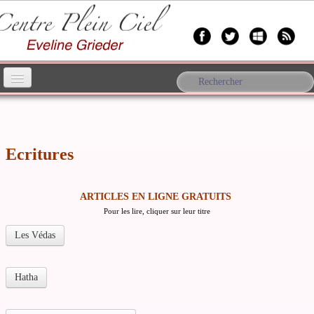
Accueil
Yoga
▼
Ecritures
Anthropologie
▼
ARTICLES EN LIGNE GRATUITS
A propos d'Eveline
▼
Pour les lire, cliquer sur leur titre
Les Védas
Bien-être
Forum
Hatha
Contact