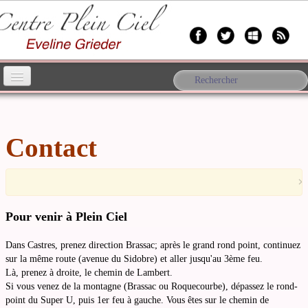
Accueil
Yoga
▼
Contact
Anthropologie
▼
×
A propos d'Eveline
▼
Pour venir à Plein Ciel
Bien-être
Dans Castres, prenez direction Brassac; après le grand rond point, continuez
sur la même route (avenue du Sidobre) et aller jusqu'au 3ème feu.
Forum
Là, prenez à droite, le chemin de Lambert.
Si vous venez de la montagne (Brassac ou Roquecourbe), dépassez le rond-
Contact
point du Super U, puis 1er feu à gauche. Vous êtes sur le chemin de