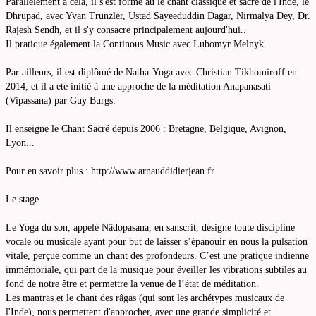
Parallèlement à cela, il s'est formé au le chant classique et sacré de l'Inde, le
Dhrupad, avec Yvan Trunzler, Ustad Sayeeduddin Dagar, Nirmalya Dey, Dr.
Rajesh Sendh, et il s'y consacre principalement aujourd'hui..
Il pratique également la Continous Music avec Lubomyr Melnyk.
Par ailleurs, il est diplômé de Natha-Yoga avec Christian Tikhomiroff en
2014, et il a été initié à une approche de la méditation Anapanasati
(Vipassana) par Guy Burgs.
Il enseigne le Chant Sacré depuis 2006 : Bretagne, Belgique, Avignon,
Lyon...
Pour en savoir plus : http://www.arnauddidierjean.fr
Le stage
Le Yoga du son, appelé Nâdopasana, en sanscrit, désigne toute discipline
vocale ou musicale ayant pour but de laisser s’épanouir en nous la pulsation
vitale, perçue comme un chant des profondeurs. C’est une pratique indienne
immémoriale, qui part de la musique pour éveiller les vibrations subtiles au
fond de notre être et permettre la venue de l’état de méditation.
Les mantras et le chant des râgas (qui sont les archétypes musicaux de
l'Inde), nous permettent d'approcher, avec une grande simplicité et