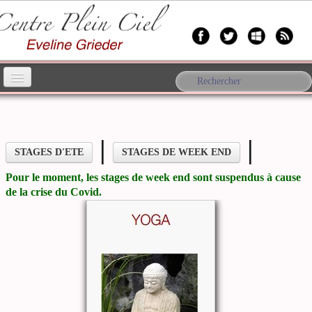
Accueil
Yoga
▼
|
|
STAGES D'ETE
STAGES DE WEEK END
Anthropologie
▼
Pour le moment, les stages de week end sont suspendus à cause
de la crise du Covid.
A propos d'Eveline
▼
Bien-être
Forum
Contact